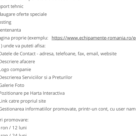
port tehnic
augare oferte speciale
osting
entenanta
agina proprie (exemplu:
https://www.echipamente-romania.ro/ec
) unde va puteti afisa:
Datele de Contact - adresa, telefoane, fax, email, website
Descriere afacere
Logo companie
Descrierea Serviciilor si a Preturilor
Galerie Foto
Pozitionare pe Harta Interactiva
Link catre propriul site
Gestionarea informatiilor promovate, printr-un cont, cu user nam
ri promovare:
 ron / 12 luni
 ron / 24 luni