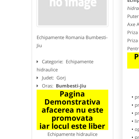
Echi
hidra
Puter
Axe A
Priza
Echipamente Romania Bumbesti-
Priza
Jiu
Pentr
P
Categorie:
Echipamente
hidraulice
Judet:
Gorj
Oras:
Bumbesti-Jiu
Pagina
p
Demonstrativa
pr
afacerea nu este
p
promovata
li
iar locul este liber
o
Echipamente hidraulice
pr