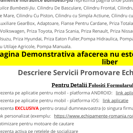
pamente hidraulice Bumbesti-Jiu
reprezinta pagina unde puteti
ulice Bumbesti-Jiu
. Cilindru De Basculare, Cilindru Frontal, Cilindr
e Mare, Cilindru Cu Piston, Cilindru cu Simpla Actiune, Cilindru cu
uxiliare GearBox, Adaptoare, Flanse Pentru Cardane, Priza Totala 
 Volkswagen, Priza Toyota, Priza Scania, Priza Renault, Priza Nissa
 Isuzu, Priza Hyundai, Priza Eaton Fuller,Pompa Hidraulica, Pom
u Utilaje Agricole, Pompa Manuala.
agina Demonstrativa afacerea nu este
liber
Descriere Servicii Promovare E
Pentru Detalii F
olositi Formula
rezenta pe aplicatie pentru mobil - platforma ANDROID:
link apli
ezenta pe aplicatie pentru mobil - platforma iOS:
link aplicatie
rezenta
EXCLUSIVA
pentru orasul dumneavoastra (o singura firma
nk personalizat (exemplu:
https://www.echipamente-romania.ro/
ptimizare pentru motoare de cautare
ezenta activa pe retelele de socializare