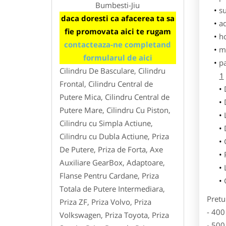
Bumbesti-Jiu
su
daca doresti ca afacerea ta sa
ad
fie promovata aici te rugam
h
contacteaza-ne completand
m
formularul de aici
p
Cilindru De Basculare, Cilindru
1
Frontal, Cilindru Central de
Putere Mica, Cilindru Central de
Putere Mare, Cilindru Cu Piston,
Cilindru cu Simpla Actiune,
Cilindru cu Dubla Actiune, Priza
De Putere, Priza de Forta, Axe
Auxiliare GearBox, Adaptoare,
Flanse Pentru Cardane, Priza
Totala de Putere Intermediara,
Pretu
Priza ZF, Priza Volvo, Priza
- 400
Volkswagen, Priza Toyota, Priza
- 500