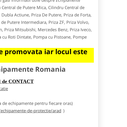
 gasi informatii utile despre
Echipamente
u Central de Putere Mica, Cilindru Central de
 Dubla Actiune, Priza De Putere, Priza de Forta,
de Putere Intermediara, Priza ZF, Priza Volvo,
n, Priza Mitsubishi, Mercedes Benz, Priza Iveco,
pa cu Roti Dintate, Pompa cu Pistoane, Pompe
 promovata iar locul este
chipamente Romania
rul de CONTACT
catie
 de echipamente pentru fiecare oras)
echipamente-de-protectie/arad
)