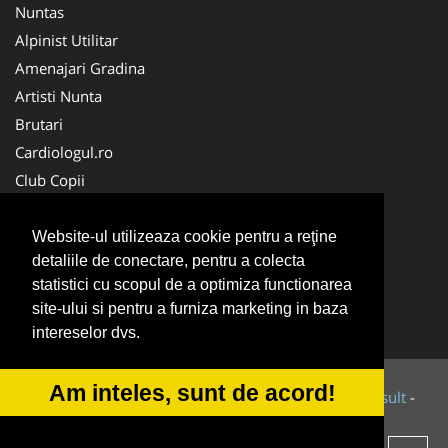
Nuntas
Alpinist Utilitar
Amenajari Gradina
Artisti Nunta
Brutari
Cardiologul.ro
Club Copii
Oftalmologul.ro
Ambalaje Romania
Website-ul utilizeaza cookie pentru a reţine
detaliile de conectare, pentru a colecta
Cabinet-Individual.ro
statistici cu scopul de a optimiza functionarea
CentruInchirieri.ro
site-ului si pentru a furniza marketing in baza
Cursuri Romania
intereselor dvs.
Am inteles, sunt de acord!
© 2014-2026 Powered by
VilonMedia
&
Tokaido Consult
-
ANPC
SOL