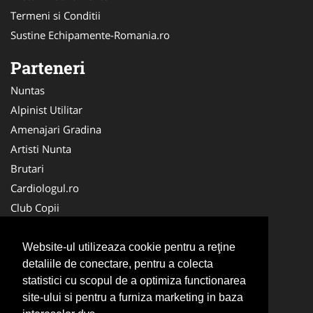
Termeni si Conditii
Sustine Echipamente-Romania.ro
Parteneri
Nuntas
Alpinist Utilitar
Amenajari Gradina
Artisti Nunta
Brutari
Cardiologul.ro
Club Copii
Oftalmologul.ro
Ambalaje Romania
Website-ul utilizeaza cookie pentru a reţine
detaliile de conectare, pentru a colecta
Cabinet-Individual.ro
statistici cu scopul de a optimiza functionarea
CentruInchirieri.ro
site-ului si pentru a furniza marketing in baza
Cursuri Romania