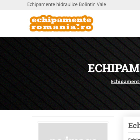
Echipamente hidraulice Bolintin Vale
ECHIPAM
Echipament
Ech