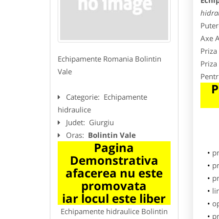
Echi
hidrau
Puter
Axe A
Priza
Echipamente Romania Bolintin
Priza
Vale
Pentr
P
Categorie:
Echipamente
hidraulice
Judet:
Giurgiu
Oras:
Bolintin Vale
Pagina
p
Demonstrativa
pr
afacerea nu este
p
promovata
li
iar locul este liber
o
Echipamente hidraulice Bolintin
pr