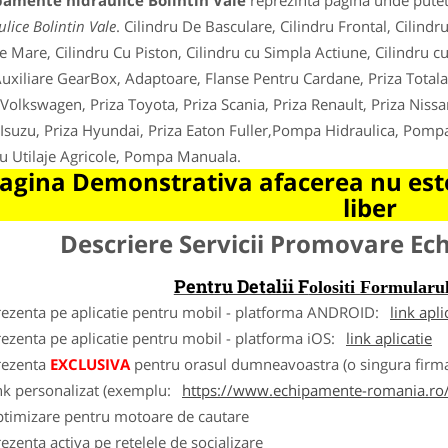
pamente hidraulice Bolintin Vale
reprezinta pagina unde puteti
lice Bolintin Vale
. Cilindru De Basculare, Cilindru Frontal, Cilindr
e Mare, Cilindru Cu Piston, Cilindru cu Simpla Actiune, Cilindru cu
uxiliare GearBox, Adaptoare, Flanse Pentru Cardane, Priza Totala 
 Volkswagen, Priza Toyota, Priza Scania, Priza Renault, Priza Nissa
 Isuzu, Priza Hyundai, Priza Eaton Fuller,Pompa Hidraulica, Pom
u Utilaje Agricole, Pompa Manuala.
agina Demonstrativa afacerea nu este
liber
Descriere Servicii Promovare E
Pentru Detalii F
olositi Formula
rezenta pe aplicatie pentru mobil - platforma ANDROID:
link apli
ezenta pe aplicatie pentru mobil - platforma iOS:
link aplicatie
rezenta
EXCLUSIVA
pentru orasul dumneavoastra (o singura firma
nk personalizat (exemplu:
https://www.echipamente-romania.ro/
ptimizare pentru motoare de cautare
ezenta activa pe retelele de socializare