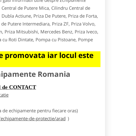
 gasi informatii utile despre
Echipamente
u Central de Putere Mica, Cilindru Central de
 Dubla Actiune, Priza De Putere, Priza de Forta,
de Putere Intermediara, Priza ZF, Priza Volvo,
n, Priza Mitsubishi, Mercedes Benz, Priza Iveco,
pa cu Roti Dintate, Pompa cu Pistoane, Pompe
 promovata iar locul este
chipamente Romania
rul de CONTACT
catie
 de echipamente pentru fiecare oras)
echipamente-de-protectie/arad
)