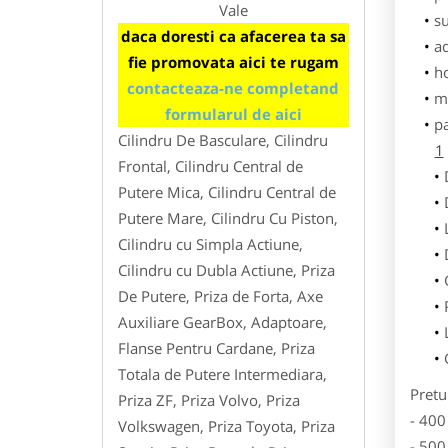
Vale
su
daca doresti ca afacerea ta sa
ad
fie promovata aici te rugam
h
contacteaza-ne completand
m
formularul de aici
p
Cilindru De Basculare, Cilindru
1
Frontal, Cilindru Central de
Putere Mica, Cilindru Central de
Putere Mare, Cilindru Cu Piston,
Cilindru cu Simpla Actiune,
Cilindru cu Dubla Actiune, Priza
De Putere, Priza de Forta, Axe
Auxiliare GearBox, Adaptoare,
Flanse Pentru Cardane, Priza
Totala de Putere Intermediara,
Pretu
Priza ZF, Priza Volvo, Priza
- 400
Volkswagen, Priza Toyota, Priza
- 500