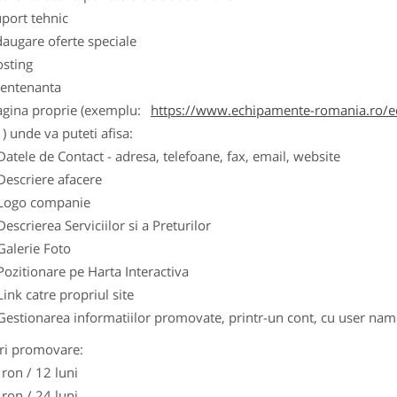
port tehnic
augare oferte speciale
osting
entenanta
agina proprie (exemplu:
https://www.echipamente-romania.ro/ec
) unde va puteti afisa:
Datele de Contact - adresa, telefoane, fax, email, website
Descriere afacere
Logo companie
Descrierea Serviciilor si a Preturilor
Galerie Foto
Pozitionare pe Harta Interactiva
Link catre propriul site
Gestionarea informatiilor promovate, printr-un cont, cu user nam
ri promovare:
 ron / 12 luni
 ron / 24 luni