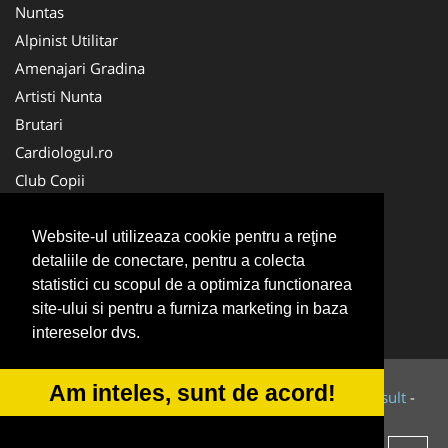
Nuntas
Alpinist Utilitar
Amenajari Gradina
Artisti Nunta
Brutari
Cardiologul.ro
Club Copii
Oftalmologul.ro
Ambalaje Romania
Website-ul utilizeaza cookie pentru a reţine
detaliile de conectare, pentru a colecta
Cabinet-Individual.ro
statistici cu scopul de a optimiza functionarea
CentruInchirieri.ro
site-ului si pentru a furniza marketing in baza
Cursuri Romania
intereselor dvs.
Am inteles, sunt de acord!
© 2014-2026 Powered by
VilonMedia
&
Tokaido Consult
-
ANPC
SOL