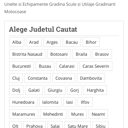
Unelte si Echipamente Gradina Scule si Utilaje Gradinarit
Motocoase
Alege Judetul Cautat
Alba
Arad
Arges
Bacau
Bihor
Bistrita Nasaud
Botosani
Braila
Brasov
Bucuresti
Buzau
Calarasi
Caras Severin
Cluj
Constanta
Covasna
Dambovita
Dolj
Galati
Giurgiu
Gorj
Harghita
Hunedoara
Ialomita
Iasi
Ilfov
Maramures
Mehedinti
Mures
Neamt
Olt
Prahova
Salaj
Satu Mare
Sibiu