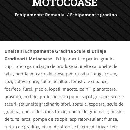
MOTOCOASE
Echipamente Romania
/
Echipamente gradina
Unelte si Echipamente Gradina Scule si Utilaje
Gradinarit Motocoase
: Echipamentele pentru gradina
cuprinde o gama larga de produse si unelte ca: unelte de
taiat, bomfaier, cazmale, clesti pentru taiat crengi, coase,
cozi, cultivatoare, cutite de altoit, ferastraie si panze,
foarfece, furci, greble, lopeti, macete, palnii, plantatoare,
prasitori, prelate, protectie baza pomi, sapaligi, sape, secere,
securi, set unelte gradinarit, sfori, spatule, topoare, scule de
gradina, unelte de strans fructe, unelte de gradinarit, masini
de tuns iarba, pompe de stropit, aspirator/suflant frunze,
furtun de gradina, pistol de stropit, sisteme de irigare etc.