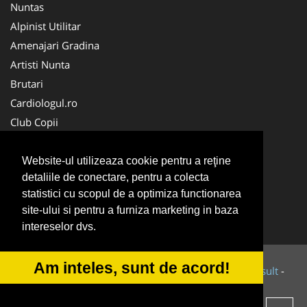
Nuntas
Alpinist Utilitar
Amenajari Gradina
Artisti Nunta
Brutari
Cardiologul.ro
Club Copii
Oftalmologul.ro
Ambalaje Romania
Website-ul utilizeaza cookie pentru a reţine
detaliile de conectare, pentru a colecta
Cabinet-Individual.ro
statistici cu scopul de a optimiza functionarea
CentruInchirieri.ro
site-ului si pentru a furniza marketing in baza
Cursuri Romania
intereselor dvs.
Am inteles, sunt de acord!
© 2014-2026 Powered by
VilonMedia
&
Tokaido Consult
-
ANPC
SOL