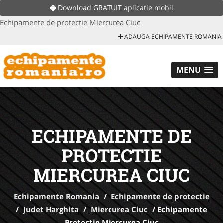
Download GRATUIT aplicatie mobil
Echipamente de protectie Miercurea Ciuc
ADAUGA ECHIPAMENTE ROMANIA
MENU
ECHIPAMENTE DE
PROTECTIE
MIERCUREA CIUC
Echipamente Romania
/
Echipamente de protectie
/
Judet Harghita
/
Miercurea Ciuc
/
Echipamente
Protectie Miercurea Ciuc