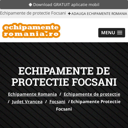
Download GRATUIT aplicatie mobil
Echipamente de protectie Focsani
ADAUGA ECHIPAMENTE ROMANIA
MENU
ECHIPAMENTE DE
PROTECTIE FOCSANI
Echipamente Romania
/
Echipamente de protectie
/
Judet Vrancea
/
Focsani
/
Echipamente Protectie
Focsani