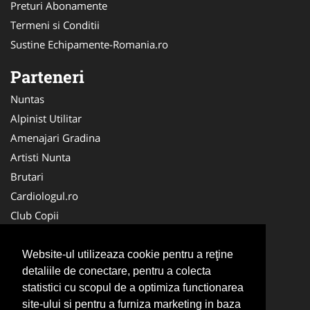
Preturi Abonamente
Termeni si Conditii
Sustine Echipamente-Romania.ro
Parteneri
Nuntas
Alpinist Utilitar
Amenajari Gradina
Artisti Nunta
Brutari
Cardiologul.ro
Club Copii
Oftalmologul.ro
Ambalaje Romania
Website-ul utilizeaza cookie pentru a reţine
detaliile de conectare, pentru a colecta
Cabinet-Individual.ro
statistici cu scopul de a optimiza functionarea
CentruInchirieri.ro
site-ului si pentru a furniza marketing in baza