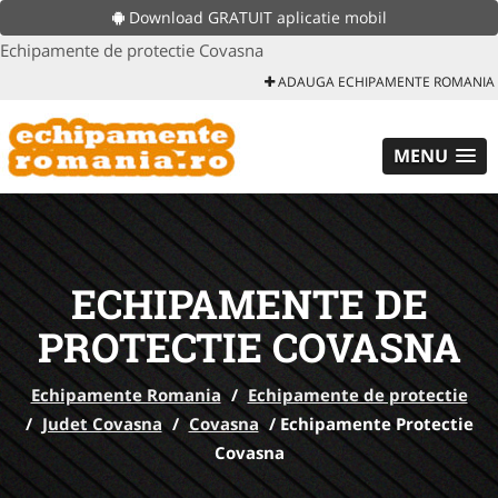
Download GRATUIT aplicatie mobil
Echipamente de protectie Covasna
ADAUGA ECHIPAMENTE ROMANIA
MENU
ECHIPAMENTE DE
PROTECTIE COVASNA
Echipamente Romania
/
Echipamente de protectie
/
Judet Covasna
/
Covasna
/
Echipamente Protectie
Covasna