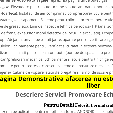
pamente Auto Patarlagele
reprezinta pagina unde puteti gasi in
lagele
. Elevatoare pentru autoturisme si autocamioane (monocoloan
-foarfeca), Instalatii de aer comprimat (compresoare), Scule pent
stare gaze esapament, Sisteme pentru alimentare/recuperare ulei 
 de gresat, etc), Linii de inspectie tehnica periodica- ITP (analizo
 de frana, exhaustor mobil,detector de jocuri in articulatii), Echip
ope /dejantat anvelope ,roluit jante, aparate pentru verificarea ge
ulelor, Echipamente pentru verificat si curatat injectoare benzin
tizare, Instalatii pentru spalatorii auto (pompe de spalat sub pre
ficari/prelucrari mecanice, Echipamente si scule pentru tinichigerie 
amente pentru redresat caroserii,sisteme de masurare mecanice/e
higerie), Cabine de vopsire, statii de pregatire si lampi de uscare pr
agina Demonstrativa afacerea nu este
liber
Descriere Servicii Promovare E
Pentru Detalii F
olositi Formula
rezenta pe aplicatie pentru mobil - platforma ANDROID:
link apli