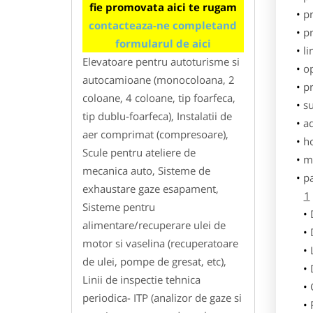
fie promovata aici te rugam
pr
contacteaza-ne completand
p
formularul de aici
li
Elevatoare pentru autoturisme si
o
autocamioane (monocoloana, 2
pr
coloane, 4 coloane, tip foarfeca,
su
tip dublu-foarfeca), Instalatii de
ad
aer comprimat (compresoare),
h
Scule pentru ateliere de
m
mecanica auto, Sisteme de
p
exhaustare gaze esapament,
1
Sisteme pentru
alimentare/recuperare ulei de
motor si vaselina (recuperatoare
de ulei, pompe de gresat, etc),
Linii de inspectie tehnica
periodica- ITP (analizor de gaze si