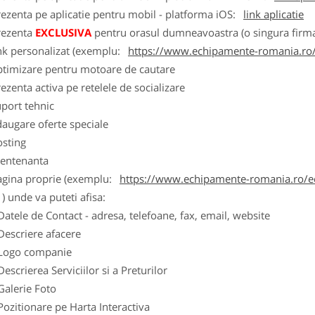
ezenta pe aplicatie pentru mobil - platforma iOS:
link aplicatie
rezenta
EXCLUSIVA
pentru orasul dumneavoastra (o singura firma
nk personalizat (exemplu:
https://www.echipamente-romania.ro/
ptimizare pentru motoare de cautare
ezenta activa pe retelele de socializare
port tehnic
augare oferte speciale
osting
entenanta
agina proprie (exemplu:
https://www.echipamente-romania.ro/ec
) unde va puteti afisa:
Datele de Contact - adresa, telefoane, fax, email, website
Descriere afacere
Logo companie
Descrierea Serviciilor si a Preturilor
Galerie Foto
Pozitionare pe Harta Interactiva