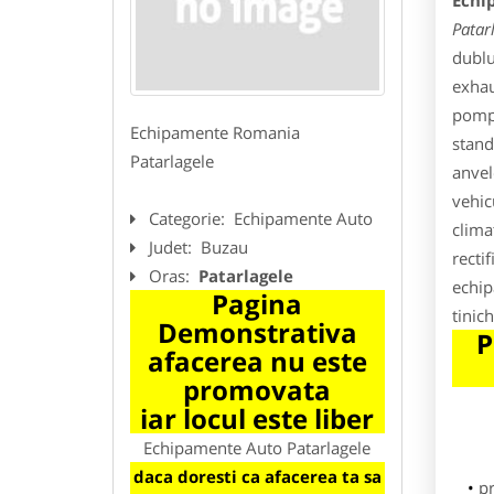
Echi
Patar
dublu
exhau
pompe
Echipamente Romania
stand
Patarlagele
anvel
vehic
Categorie:
Echipamente Auto
clima
Judet:
Buzau
recti
Oras:
Patarlagele
echip
Pagina
tinic
Demonstrativa
P
afacerea nu este
promovata
iar locul este liber
Echipamente Auto Patarlagele
daca doresti ca afacerea ta sa
p