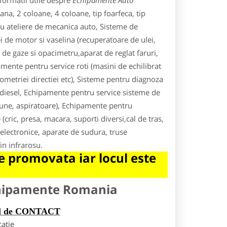
formatii utile despre
Echipamente Auto
a, 2 coloane, 4 coloane, tip foarfeca, tip
ru ateliere de mecanica auto, Sisteme de
de motor si vaselina (recuperatoare de ulei,
r de gaze si opacimetru,aparat de reglat faruri,
amente pentru service roti (masini de echilibrat
ometriei directiei etc), Sisteme pentru diagnoza
a/diesel, Echipamente pentru service sisteme de
siune, aspiratoare), Echipamente pentru
(cric, presa, macara, suporti diversi,cal de tras,
lectronice, aparate de sudura, truse
in infrarosu.
 promovata iar locul este
chipamente Romania
rul de CONTACT
catie