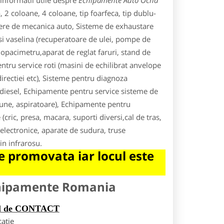
informatii utile despre
Echipamente Auto Ocna
 coloane, 4 coloane, tip foarfeca, tip dublu-
liere de mecanica auto, Sisteme de exhaustare
i vaselina (recuperatoare de ulei, pompe de
si opacimetru,aparat de reglat faruri, stand de
entru service roti (masini de echilibrat anvelope
directiei etc), Sisteme pentru diagnoza
a/diesel, Echipamente pentru service sisteme de
siune, aspiratoare), Echipamente pentru
(cric, presa, macara, suporti diversi,cal de tras,
lectronice, aparate de sudura, truse
in infrarosu.
 promovata iar locul este
chipamente Romania
rul de CONTACT
catie