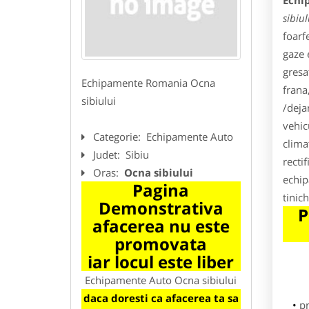
Echi
sibiul
foarf
gaze 
gresa
Echipamente Romania Ocna
frana
sibiului
/deja
vehic
Categorie:
Echipamente Auto
clima
Judet:
Sibiu
recti
Oras:
Ocna sibiului
echip
Pagina
tinic
Demonstrativa
P
afacerea nu este
promovata
iar locul este liber
Echipamente Auto Ocna sibiului
daca doresti ca afacerea ta sa
p