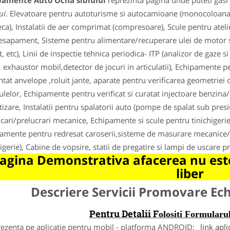
pamente Auto Ocna sibiului
reprezinta pagina unde puteti gasi 
ui
. Elevatoare pentru autoturisme si autocamioane (monocoloana, 2
eca), Instalatii de aer comprimat (compresoare), Scule pentru ate
esapament, Sisteme pentru alimentare/recuperare ulei de motor s
t, etc), Linii de inspectie tehnica periodica- ITP (analizor de gaze 
, exhaustor mobil,detector de jocuri in articulatii), Echipamente p
ntat anvelope ,roluit jante, aparate pentru verificarea geometriei 
ulelor, Echipamente pentru verificat si curatat injectoare benzin
tizare, Instalatii pentru spalatorii auto (pompe de spalat sub pre
ficari/prelucrari mecanice, Echipamente si scule pentru tinichigerie 
amente pentru redresat caroserii,sisteme de masurare mecanice/e
higerie), Cabine de vopsire, statii de pregatire si lampi de uscare pr
agina Demonstrativa afacerea nu este
liber
Descriere Servicii Promovare E
Pentru Detalii F
olositi Formula
rezenta pe aplicatie pentru mobil - platforma ANDROID:
link apli