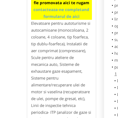
fie promovata aici te rugam
pr
contacteaza-ne completand
p
formularul de aici
li
Elevatoare pentru autoturisme si
o
autocamioane (monocoloana, 2
pr
coloane, 4 coloane, tip foarfeca,
su
tip dublu-foarfeca), Instalatii de
ad
aer comprimat (compresoare),
h
Scule pentru ateliere de
m
mecanica auto, Sisteme de
p
exhaustare gaze esapament,
1
Sisteme pentru
alimentare/recuperare ulei de
motor si vaselina (recuperatoare
de ulei, pompe de gresat, etc),
Linii de inspectie tehnica
periodica- ITP (analizor de gaze si