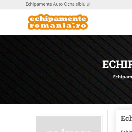
Echipamente Auto Ocna sibiului
ECHI
Echipam
Ech