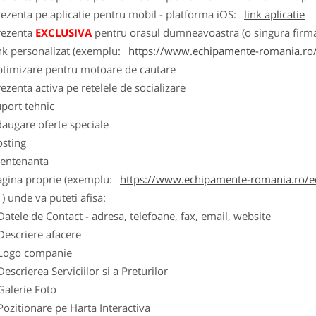
ezenta pe aplicatie pentru mobil - platforma iOS:
link aplicatie
rezenta
EXCLUSIVA
pentru orasul dumneavoastra (o singura firma
nk personalizat (exemplu:
https://www.echipamente-romania.ro/
ptimizare pentru motoare de cautare
ezenta activa pe retelele de socializare
port tehnic
augare oferte speciale
osting
entenanta
agina proprie (exemplu:
https://www.echipamente-romania.ro/ec
) unde va puteti afisa:
Datele de Contact - adresa, telefoane, fax, email, website
Descriere afacere
Logo companie
Descrierea Serviciilor si a Preturilor
Galerie Foto
Pozitionare pe Harta Interactiva